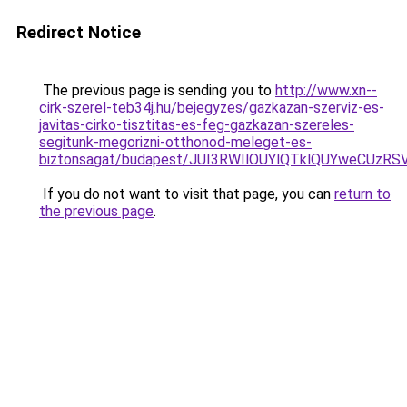
Redirect Notice
The previous page is sending you to
http://www.xn--
cirk-szerel-teb34j.hu/bejegyzes/gazkazan-szerviz-es-
javitas-cirko-tisztitas-es-feg-gazkazan-szereles-
segitunk-megorizni-otthonod-meleget-es-
biztonsagat/budapest/JUI3RWIlOUYlQTklQUYweCU
If you do not want to visit that page, you can
return to
the previous page
.