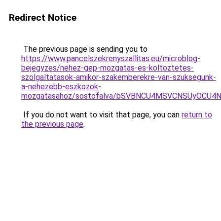
Redirect Notice
The previous page is sending you to
https://www.pancelszekrenyszallitas.eu/microblog-
bejegyzes/nehez-gep-mozgatas-es-koltoztetes-
szolgaltatasok-amikor-szakemberekre-van-szuksegunk-
a-nehezebb-eszkozok-
mozgatasahoz/sostofalva/bSVBNCU4MSVCNSUyOCU4N
If you do not want to visit that page, you can
return to
the previous page
.